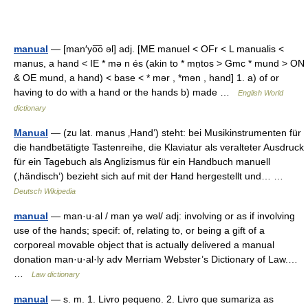
manual
— [man′yo͞o əl] adj. [ME manuel < OFr < L manualis <
manus, a hand < IE * mə n és (akin to * mṇtos > Gmc * mund > ON
& OE mund, a hand) < base < * mər , *mən , hand] 1. a) of or
having to do with a hand or the hands b) made …
English World
dictionary
Manual
— (zu lat. manus ‚Hand‘) steht: bei Musikinstrumenten für
die handbetätigte Tastenreihe, die Klaviatur als veralteter Ausdruck
für ein Tagebuch als Anglizismus für ein Handbuch manuell
(‚händisch‘) bezieht sich auf mit der Hand hergestellt und… …
Deutsch Wikipedia
manual
— man·u·al / man yə wəl/ adj: involving or as if involving
use of the hands; specif: of, relating to, or being a gift of a
corporeal movable object that is actually delivered a manual
donation man·u·al·ly adv Merriam Webster’s Dictionary of Law.…
…
Law dictionary
manual
— s. m. 1. Livro pequeno. 2. Livro que sumariza as