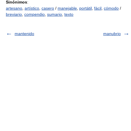
Sinónimos
:
artesano
,
artístico
,
casero
/
manejable
,
portátil
,
fácil
,
cómodo
/
breviario
,
compendio
,
sumario
,
texto
mantenido
manubrio