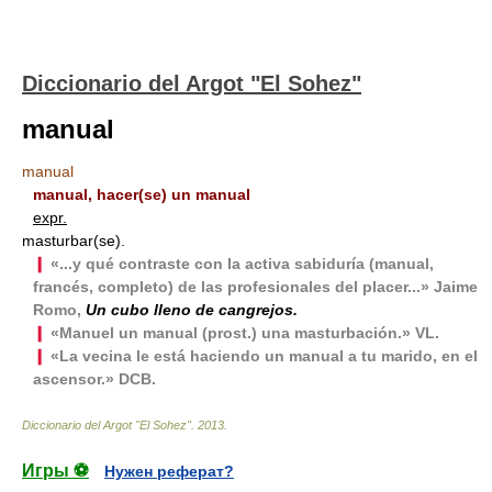
Diccionario del Argot "El Sohez"
manual
manual
manual, hacer(se) un manual
expr.
masturbar(se).
❙
«...y qué contraste con la activa sabiduría (manual,
francés, completo) de las profesionales del placer...» Jaime
Romo,
Un cubo lleno de cangrejos.
❙
«Manuel un manual (prost.) una masturbación.» VL.
❙
«La vecina le está haciendo un manual a tu marido, en el
ascensor.» DCB.
Diccionario del Argot "El Sohez"
.
2013
.
Игры ⚽
Нужен реферат?