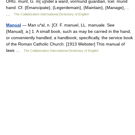
OHG. munt, G. m[ u]ndel a ward, vormund guardian, Icel. mund
hand. Cf. {Emancipate}, {Legerdemain}, {Maintain}, {Manage},…
…
The Collaborative International Dictionary of English
Manual
— Man u*al, n. [Cf. F. manuel, LL. manuale. See
{Manual}, a.] 1. A small book, such as may be carried in the hand,
or conveniently handled; a handbook; specifically, the service book
of the Roman Catholic Church. [1913 Webster] This manual of
laws …
The Collaborative International Dictionary of English