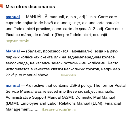
Mira otros diccionarios:
manual
— MANUÁL, Ă, manuali, e, s.n., adj.1. s.n. Carte care
cuprinde noţiunile de bază ale unei ştiinţe, ale unei arte sau ale
unei îndeletniciri practice; spec. carte de şcoală. 2. adj. Care este
făcut cu mâna; de mână. ♦ (Despre îndeletniciri, ocupaţii …
Dicționar Român
Manual
— (баланс, произносится «мэньюал») езда на двух
парных колёсиках скейта или на заднем/переднем колесе
велосипеда, не касаясь земли остальными колёсами. Часто
исполняется в качестве связки нескольких трюков, например
kickflip to manual shove… …
Википедия
manual
— A directive that contains USPS policy. The former Postal
Service Manual was reissued into these six subject manuals:
Administrative Support Manual (ASM); Domestic Mail Manual
(DMM); Employee and Labor Relations Manual (ELM); Financial
Management… …
Glossary of postal terms